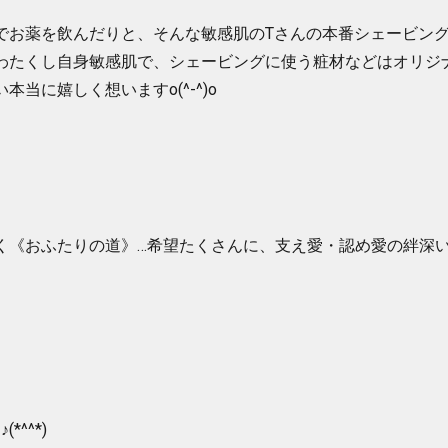
でお薬を飲んだりと、そんな敏感肌のTさんの本番シェービン
わたくし自身敏感肌で、シェービングに使う粧材などはオリジナ
本当に嬉しく想いますo(^-^)o
く《おふたりの道》…希望たくさんに、支え愛・認め愛の絆深
*^^*)