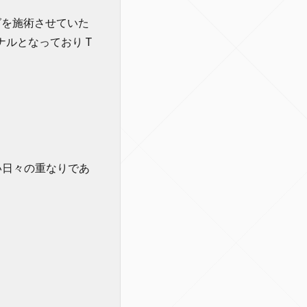
グを施術させていた
ルとなっており T
い日々の重なりであ