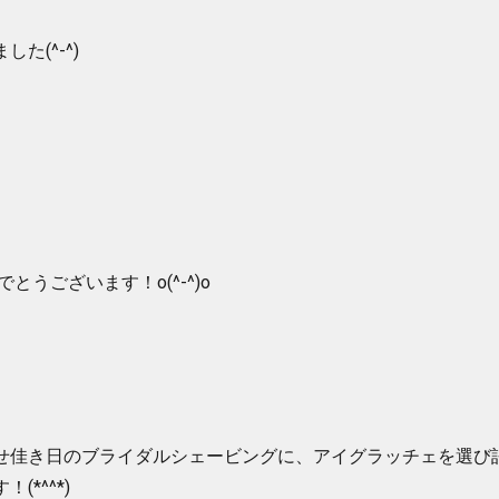
た(^-^)
とうございます！o(^-^)o
せ佳き日のブライダルシェービングに、アイグラッチェを選び
(*^^*)