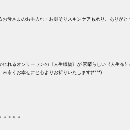
るお母さまのお手入れ・お顔そりスキンケアも承り、ありがと
かれれるオンリーワンの《人生織物》が 素晴らしい《人生布》
末永くお幸せにと心よりお祈りいたします(*^^*)
＊＊＊＊＊