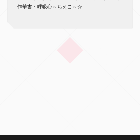
作華書・呼吸心～ちえこ～☆